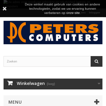
Deze winkel maakt gebruik van cookies en andere
technologieën, zodat we uw ervaring kunnen
verbeteren op onze site.
Contacteer ons
Inloggen
Winkelwagen
(leeg)
MENU