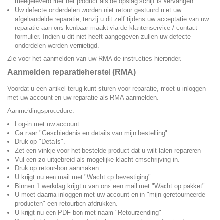
meegeleverd met het product als de opslag schijf is vervangen.
Uw defecte onderdelen worden niet retour gestuurd met uw
afgehandelde reparatie, tenzij u dit zelf tijdens uw acceptatie van uw
reparatie aan ons kenbaar maakt via de klantenservice / contact
formulier. Indien u dit niet heeft aangegeven zullen uw defecte
onderdelen worden vernietigd.
Zie voor het aanmelden van uw RMA de instructies hieronder.
Aanmelden reparatieherstel (RMA)
Voordat u een artikel terug kunt sturen voor reparatie, moet u inloggen
met uw account en uw reparatie als RMA aanmelden.
Aanmeldingsprocedure:
Log-in met uw account.
Ga naar "Geschiedenis en details van mijn bestelling".
Druk op "Details".
Zet een vinkje voor het bestelde product dat u wilt laten repareren
Vul een zo uitgebreid als mogelijke klacht omschrijving in.
Druk op retour-bon aanmaken.
U krijgt nu een mail met "Wacht op bevestiging"
Binnen 1 werkdag krijgt u van ons een mail met "Wacht op pakket"
U moet daarna inloggen met uw account en in "mijn geretourneerde
producten" een retourbon afdrukken.
U krijgt nu een PDF bon met naam "Retourzending"