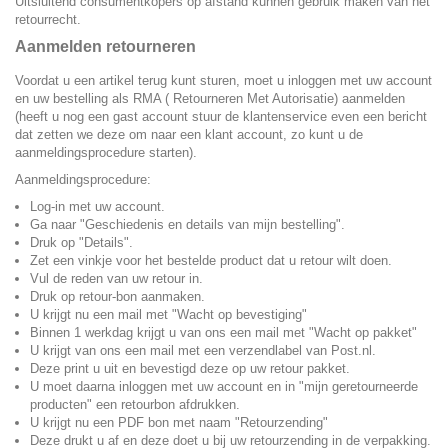
Uitsluitend consumentkopers op afstand kunnen gebruik maken van het
retourrecht.
Aanmelden retourneren
Voordat u een artikel terug kunt sturen, moet u inloggen met uw account
en uw bestelling als RMA ( Retourneren Met Autorisatie) aanmelden
(heeft u nog een gast account stuur de klantenservice even een bericht
dat zetten we deze om naar een klant account, zo kunt u de
aanmeldingsprocedure starten).
Aanmeldingsprocedure:
Log-in met uw account.
Ga naar "Geschiedenis en details van mijn bestelling".
Druk op "Details".
Zet een vinkje voor het bestelde product dat u retour wilt doen.
Vul de reden van uw retour in.
Druk op retour-bon aanmaken.
U krijgt nu een mail met "Wacht op bevestiging"
Binnen 1 werkdag krijgt u van ons een mail met "Wacht op pakket"
U krijgt van ons een mail met een verzendlabel van Post.nl.
Deze print u uit en bevestigd deze op uw retour pakket.
U moet daarna inloggen met uw account en in "mijn geretourneerde
producten" een retourbon afdrukken.
U krijgt nu een PDF bon met naam "Retourzending"
Deze drukt u af en deze doet u bij uw retourzending in de verpakking.