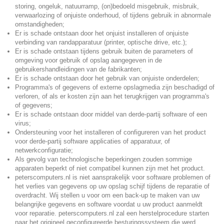
storing, ongeluk, natuurramp, (on)bedoeld misgebruik, misbruik,
verwaarlozing of onjuiste onderhoud, of tijdens gebruik in abnormale
omstandigheden;
Er is schade ontstaan door het onjuist installeren of onjuiste
verbinding van randapparatuur (printer, optische drive, etc.);
Er is schade ontstaan tijdens gebruik buiten de parameters of
omgeving voor gebruik of opslag aangegeven in de
gebruikershandleidingen van de fabrikanten;
Er is schade ontstaan door het gebruik van onjuiste onderdelen;
Programma's of gegevens of externe opslagmedia zijn beschadigd of
verloren, of als er kosten zijn aan het terugkrijgen van programma's
of gegevens;
Er is schade ontstaan door middel van derde-partij software of een
virus;
Ondersteuning voor het installeren of configureren van het product
voor derde-partij software applicaties of apparatuur, of
netwerkconfiguratie;
Als gevolg van technologische beperkingen zouden sommige
apparaten beperkt of niet compatibel kunnen zijn met het product.
peterscomputers.nl is niet aansprakelijk voor software problemen of
het verlies van gegevens op uw opslag schijf tijdens de reparatie of
overdracht. Wij stellen u voor om een back-up te maken van uw
belangrijke gegevens en software voordat u uw product aanmeldt
voor reparatie. peterscomputers.nl zal een herstelprocedure starten
naar het origineel geconfigureerde besturingssysteem die werd