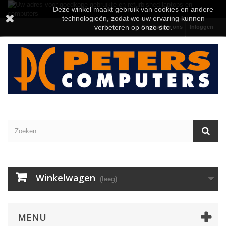
Deze winkel maakt gebruik van cookies en andere
technologieën, zodat we uw ervaring kunnen
verbeteren op onze site.
Contacteer ons
Inloggen
Winkelwagen
(leeg)
MENU